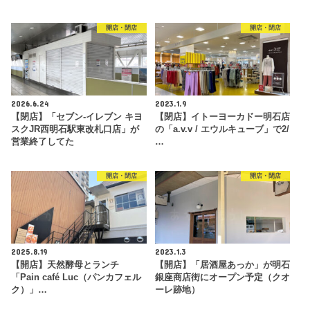
開店・閉店
開店・閉店
2026.6.24
2023.1.9
【閉店】「セブン-イレブン キヨ
【閉店】イトーヨーカドー明石店
スクJR西明石駅東改札口店」が
の「a.v.v / エウルキューブ」で2/
営業終了してた
…
開店・閉店
開店・閉店
2025.8.19
2023.1.3
【開店】天然酵母とランチ
【開店】「居酒屋あっか」が明石
「Pain café Luc（パンカフェル
銀座商店街にオープン予定（クオ
ク）」…
ーレ跡地）