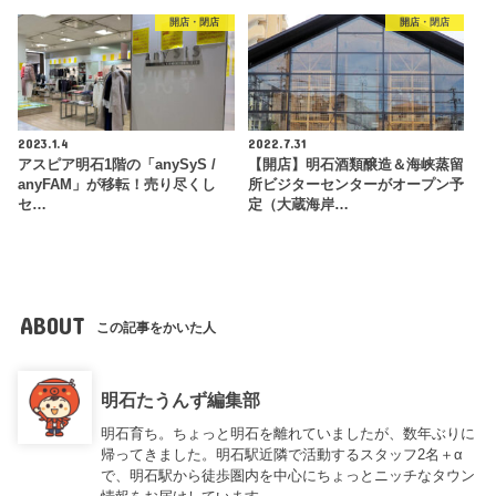
開店・閉店
開店・閉店
2023.1.4
2022.7.31
アスピア明石1階の「anySyS /
【開店】明石酒類醸造＆海峡蒸留
anyFAM」が移転！売り尽くし
所ビジターセンターがオープン予
セ…
定（大蔵海岸…
ABOUT
この記事をかいた人
明石たうんず編集部
明石育ち。ちょっと明石を離れていましたが、数年ぶりに
帰ってきました。明石駅近隣で活動するスタッフ2名＋α
で、明石駅から徒歩圏内を中心にちょっとニッチなタウン