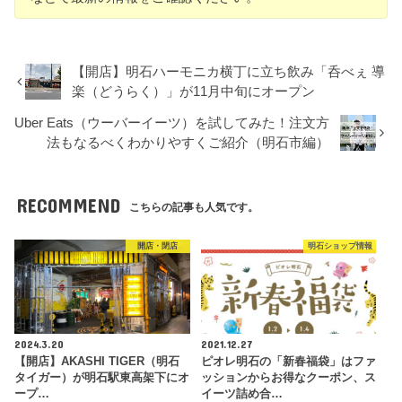
【開店】明石ハーモニカ横丁に立ち飲み「呑べぇ 導
楽（どうらく）」が11月中旬にオープン
Uber Eats（ウーバーイーツ）を試してみた！注文方
法もなるべくわかりやすくご紹介（明石市編）
RECOMMEND
こちらの記事も人気です。
開店・閉店
明石ショップ情報
2024.3.20
2021.12.27
【開店】AKASHI TIGER（明石
ピオレ明石の「新春福袋」はファ
タイガー）が明石駅東高架下にオ
ッションからお得なクーポン、ス
ープ…
イーツ詰め合…