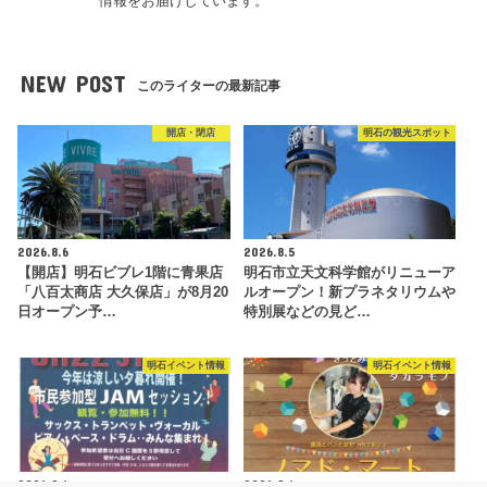
情報をお届けしています。
NEW POST
このライターの最新記事
開店・閉店
明石の観光スポット
2026.8.6
2026.8.5
【開店】明石ビブレ1階に青果店
明石市立天文科学館がリニューア
「八百太商店 大久保店」が8月20
ルオープン！新プラネタリウムや
日オープン予…
特別展などの見ど…
明石イベント情報
明石イベント情報
2026.8.4
2026.8.4