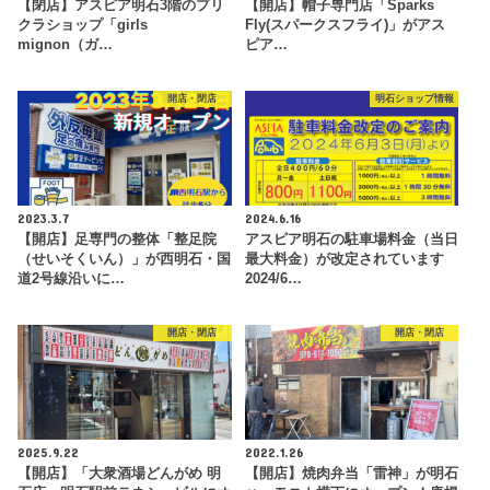
【閉店】アスピア明石3階のプリ
【開店】帽子専門店「Sparks
クラショップ「girls
Fly(スパークスフライ)」がアス
mignon（ガ…
ピア…
開店・閉店
明石ショップ情報
2023.3.7
2024.6.16
【開店】足専門の整体「整足院
アスピア明石の駐車場料金（当日
（せいそくいん）」が西明石・国
最大料金）が改定されています
道2号線沿いに…
2024/6…
開店・閉店
開店・閉店
2025.9.22
2022.1.26
【開店】「大衆酒場どんがめ 明
【開店】焼肉弁当「雷神」が明石