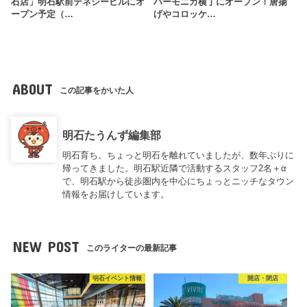
石店」明石駅前テネシービルにオ
ハーモニカ横丁にオープン！唐揚
ープン予定（…
げやコロッケ…
ABOUT
この記事をかいた人
明石たうんず編集部
明石育ち。ちょっと明石を離れていましたが、数年ぶりに
帰ってきました。明石駅近隣で活動するスタッフ2名＋α
で、明石駅から徒歩圏内を中心にちょっとニッチなタウン
情報をお届けしています。
NEW POST
このライターの最新記事
明石イベント情報
開店・閉店