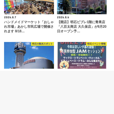
2026.8.7
2026.8.6
ハンドメイドマーケット「おしゃ
【開店】明石ビブレ1階に青果店
れ市場」あかし市民広場で開催さ
「八百太商店 大久保店」が8月20
れます 8/18…
日オープン予…
明石の観光スポット
明石イベント情報
2026.8.5
2026.8.4
明石市立天文科学館がリニューア
ジャズイベント「たこたこジャズ
ルオープン！新プラネタリウムや
ストリート」あかし市民広場で
特別展などの見ど…
8/11開催