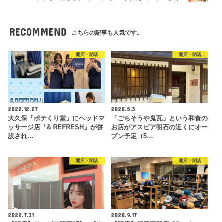
RECOMMEND
こちらの記事も人気です。
開店・閉店
開店・閉店
2022.12.27
2020.5.3
大久保「ポテくり堂」にヘッドマ
「ごちそうや鬼瓦」という和食の
ッサージ店「& REFRESH」が併
お店がアスピア明石の近くにオー
設され…
プン予定（5…
開店・閉店
開店・閉店
2022.7.31
2020.9.17