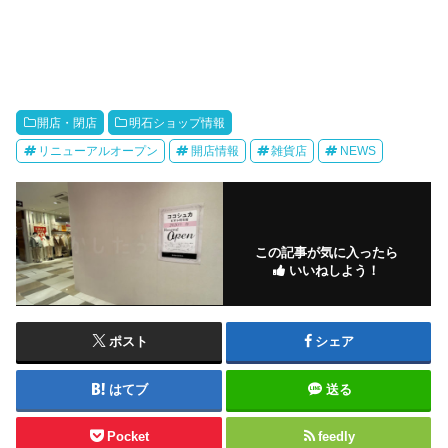
開店・閉店
明石ショップ情報
リニューアルオープン
開店情報
雑貨店
NEWS
この記事が気に入ったら
いいねしよう！
ポスト
シェア
はてブ
送る
Pocket
feedly