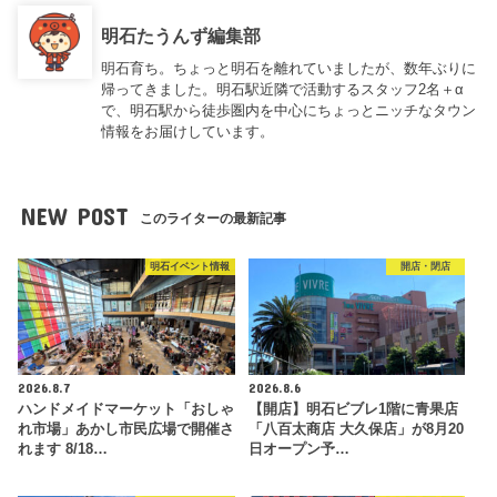
明石たうんず編集部
明石育ち。ちょっと明石を離れていましたが、数年ぶりに
帰ってきました。明石駅近隣で活動するスタッフ2名＋α
で、明石駅から徒歩圏内を中心にちょっとニッチなタウン
情報をお届けしています。
NEW POST
このライターの最新記事
明石イベント情報
開店・閉店
2026.8.7
2026.8.6
ハンドメイドマーケット「おしゃ
【開店】明石ビブレ1階に青果店
れ市場」あかし市民広場で開催さ
「八百太商店 大久保店」が8月20
れます 8/18…
日オープン予…