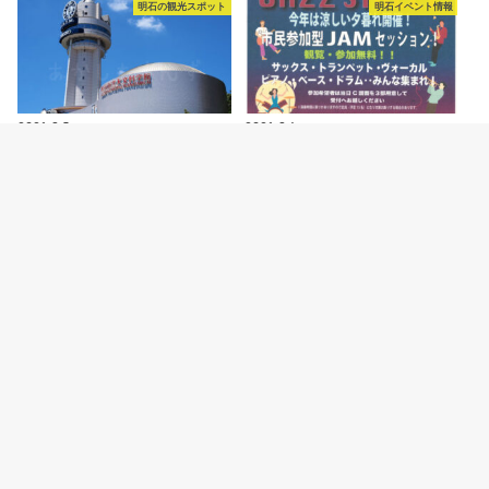
明石の観光スポット
明石イベント情報
2026.8.5
2026.8.4
明石市立天文科学館がリニューア
ジャズイベント「たこたこジャズ
ルオープン！新プラネタリウムや
ストリート」あかし市民広場で
特別展などの見ど…
8/11開催
カテゴリー
明石の観光スポット
明石グルメ情報