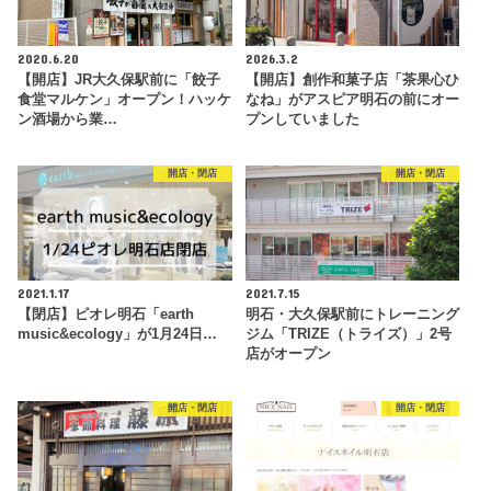
2020.6.20
2026.3.2
【開店】JR大久保駅前に「餃子
【開店】創作和菓子店「茶果心ひ
食堂マルケン」オープン！ハッケ
なね」がアスピア明石の前にオー
ン酒場から業…
プンしていました
開店・閉店
開店・閉店
2021.1.17
2021.7.15
【閉店】ピオレ明石「earth
明石・大久保駅前にトレーニング
music&ecology」が1月24日…
ジム「TRIZE（トライズ）」2号
店がオープン
開店・閉店
開店・閉店