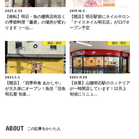
2023.2.25
2019.10.2
【移転】明石・魚の棚商店街近く
【開店】明石駅前にネイルサロン
の季節料理「藤原」の場所が変わ
「ナイスネイル明石店」が11/7オ
ります（一山…
ープン予定
開店・閉店
開店・閉店
2024.3.4
2024.11.20
【開店】「四季和食 あかしや」
【休業】山陽明石駅のロッテリア
が大久保にオープン！魚住「活魚
が一時閉店しています！12月上
明石屋 旬楽…
旬頃にリニュ…
ABOUT
この記事をかいた人