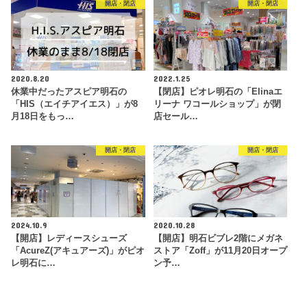
開店・閉店
開店・閉店
2020.8.20
2022.1.25
休業中だったアスピア明石の
【閉店】ピオレ明石の「Elinaエ
「HIS（エイチアイエス）」が8
リーナ ワコールショップ」が閉
月18日をもっ…
店セール…
開店・閉店
開店・閉店
2024.10.9
2020.10.28
【開店】レディースシューズ
【開店】明石ビブレ2階にメガネ
「AcureZ(アキュアーズ)」がピオ
ストア「Zoff」が11月20日オープ
レ明石に…
ン予…