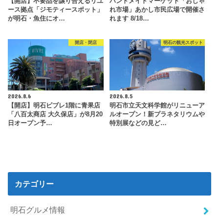
【開店】不要品を譲り合えるリユ
ハンドメイドマーケット「おしゃ
ース拠点「ジモティースポット」
れ市場」あかし市民広場で開催さ
が明石・魚住にオ…
れます 8/18…
開店・閉店
明石の観光スポット
2026.8.6
2026.8.5
【開店】明石ビブレ1階に青果店
明石市立天文科学館がリニューア
「八百太商店 大久保店」が8月20
ルオープン！新プラネタリウムや
日オープン予…
特別展などの見ど…
カテゴリー
明石グルメ情報