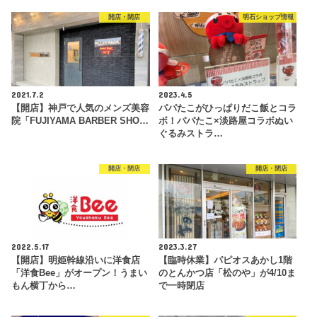
開店・閉店
明石ショップ情報
2021.7.2
2023.4.5
【開店】神戸で人気のメンズ美容
パパたこがひっぱりだこ飯とコラ
院「FUJIYAMA BARBER SHO…
ボ！パパたこ×淡路屋コラボぬい
ぐるみストラ…
開店・閉店
開店・閉店
2022.5.17
2023.3.27
【開店】明姫幹線沿いに洋食店
【臨時休業】パピオスあかし1階
「洋食Bee」がオープン！うまい
のとんかつ店「松のや」が4/10ま
もん横丁から…
で一時閉店