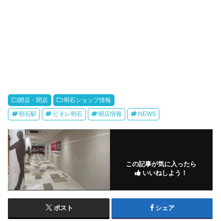
開店・閉店
明石ショップ情報
明石駅
ピオレ明石
開店情報
NEWS
この記事が気に入ったら
いいねしよう！
ポスト
シェア