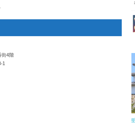
。
街4階
-1