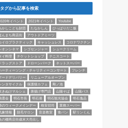
タグから記事を検索
2020年イベント
2021年イベント
Youtube
あかしこども財団
たなかしん
ひっぱりだこ飯
ほんまち商店街
アウトドアミーツ
カイロプラクティック
キャッシュレス
コロナワクチン
シオンシネマ
シゴセンジャー
シュークリーム
タイ料理
チケットショップ
テニスコート
ドラッグストア
ドローンパーク
ネットスーパー
ハーティーソング・チャリティーコンサート
フレンチ
フードデリバリー
リニューアルオープン
レンタサイクル
保護猫カフェ
剛ノ池
吹きぬけマルシェ
唐揚げ専門店
山陽そば
山陽バス
抽選会
明石市長
明石港
明石観光協会
明石逸品
時のウィークメインデー
格安切符
業務スーパー
気象情報
脱毛サロン
音楽教室
食パン
駅リンくん
魚の棚商店街歳末大売出し