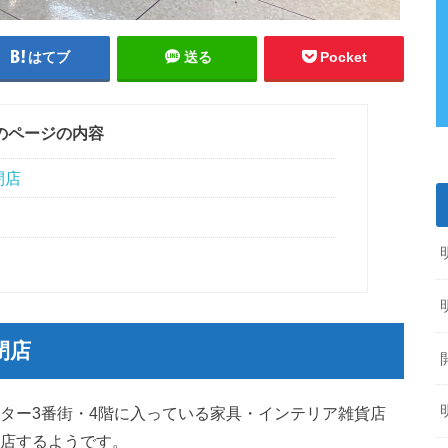
はてブ
送る
Pocket
のページの内容
閉店
閉店
ンター3番街・4階に入っている家具・インテリア雑貨店
閉店するようです。