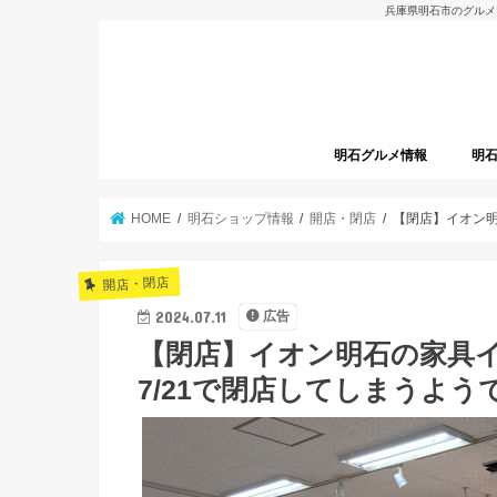
兵庫県明石市のグルメ
明石グルメ情報
明
明石グルメレポート
明石焼
開店
HOME
明石ショップ情報
開店・閉店
【閉店】イオン明
開店・閉店
2024.07.11
広告
【閉店】イオン明石の家具
7/21で閉店してしまうよう