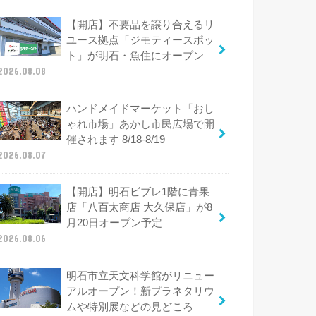
【開店】不要品を譲り合えるリ
ユース拠点「ジモティースポッ
ト」が明石・魚住にオープン
2026.08.08
ハンドメイドマーケット「おし
ゃれ市場」あかし市民広場で開
催されます 8/18-8/19
2026.08.07
【開店】明石ビブレ1階に青果
店「八百太商店 大久保店」が8
月20日オープン予定
2026.08.06
明石市立天文科学館がリニュー
アルオープン！新プラネタリウ
ムや特別展などの見どころ