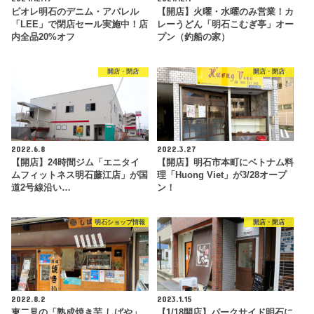
ピオレ明石のデニム・アパレル
【開店】火曜・水曜のみ営業！カ
「LEE」で閉店セール実施中！店
レーうどん「明石こむぎ亭」オー
内全品20%オフ
プン（釣船の家）
開店・閉店
開店・閉店
2022.6.8
2022.3.27
【開店】24時間ジム「エニタイ
【開店】明石市本町にベトナム料
ムフィットネス明石藤江店」が国
理「Huong Viet」が3/28オープ
道2号線沿い…
ン！
明石ショップ情報
開店・閉店
2022.8.2
2023.1.15
東二見の「熟成焼き芋 しばや」
【1/18開店】パークサイド明石に