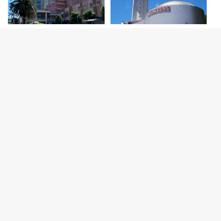
2026.8.6
2026.8.5
【開店】明石ビブレ1階に青果店
明石市立天文科学館がリニューア
「八百太商店 大久保店」が8月20
ルオープン！新プラネタリウムや
日オープン予…
特別展などの見ど…
カテゴリー
明石グルメ情報
明石焼
開店・閉店