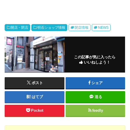
開店・閉店
明石ショップ情報
閉店情報
NEWS
この記事が気に入ったら
いいねしよう！
ポスト
シェア
はてブ
送る
Pocket
feedly