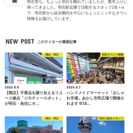
明石育ち。ちょっと明石を離れていましたが、数年ぶりに
帰ってきました。明石駅近隣で活動するスタッフ2名＋α
で、明石駅から徒歩圏内を中心にちょっとニッチなタウン
情報をお届けしています。
NEW POST
このライターの最新記事
開店・閉店
明石イベント情報
2026.8.8
2026.8.7
【開店】不要品を譲り合えるリユ
ハンドメイドマーケット「おしゃ
ース拠点「ジモティースポット」
れ市場」あかし市民広場で開催さ
が明石・魚住にオ…
れます 8/18…
開店・閉店
明石の観光スポット