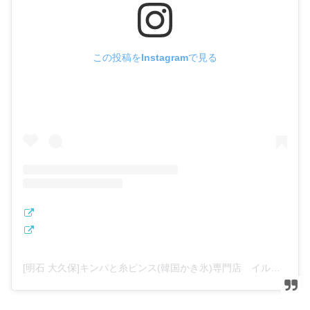
この投稿をInstagramで見る
[明石 大久保]キンパと糸ピンス(韓国かき氷)専門店 イルファ(@kinppa.itopinsuilhwa)がシェアした投稿