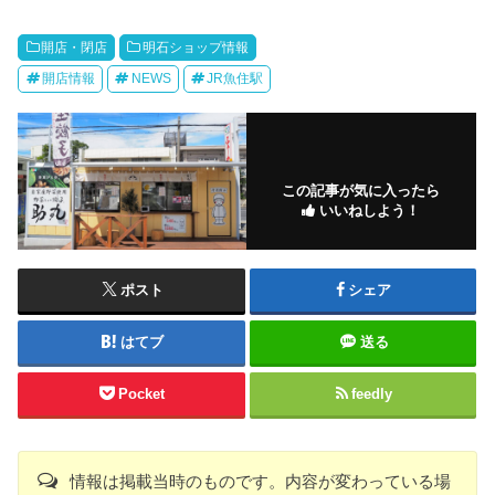
開店・閉店
明石ショップ情報
開店情報
NEWS
JR魚住駅
この記事が気に入ったら
いいねしよう！
ポスト
シェア
はてブ
送る
Pocket
feedly
情報は掲載当時のものです。内容が変わっている場