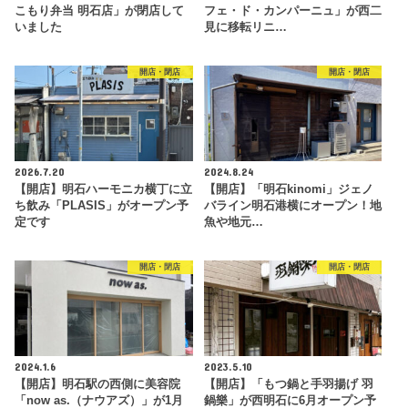
こもり弁当 明石店」が閉店して
フェ・ド・カンパーニュ」が西二
いました
見に移転リニ…
開店・閉店
開店・閉店
2026.7.20
2024.8.24
【開店】明石ハーモニカ横丁に立
【開店】「明石kinomi」ジェノ
ち飲み「PLASIS」がオープン予
バライン明石港横にオープン！地
定です
魚や地元…
開店・閉店
開店・閉店
2024.1.6
2023.5.10
【開店】明石駅の西側に美容院
【開店】「もつ鍋と手羽揚げ 羽
「now as.（ナウアズ）」が1月
鍋樂」が西明石に6月オープン予