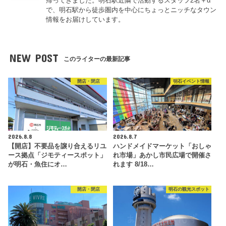
帰ってきました。明石駅近隣で活動するスタッフ2名＋α
で、明石駅から徒歩圏内を中心にちょっとニッチなタウン
情報をお届けしています。
NEW POST
このライターの最新記事
開店・閉店
明石イベント情報
2026.8.8
2026.8.7
【開店】不要品を譲り合えるリユ
ハンドメイドマーケット「おしゃ
ース拠点「ジモティースポット」
れ市場」あかし市民広場で開催さ
が明石・魚住にオ…
れます 8/18…
開店・閉店
明石の観光スポット