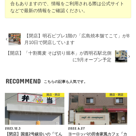
合もありますので、情報をご利用される際は公式サイト
などで最新の情報をご確認ください。
【閉店】明石ビブレ1階の「広島焼本舗てこて」が8
月10日で閉店しています
【開店】「十割蕎麦 そば切り堀本」が西明石駅北側
に9月オープン予定
RECOMMEND
こちらの記事も人気です。
開店・閉店
開店・閉店
2023.12.3
2022.6.27
【閉店】国道2号線沿いの「てん
ヨーロッパの田舎家風カフェ「カ