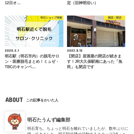
12日オ…
定（旧神明沿い）
明石ショップ情報
開店・閉店
2020.2.1
2023.8.15
明石駅（明石市内）の脱毛サロ
【閉店】居酒屋の閉店が続きま
ン・医療脱毛まとめ！ミュゼ・
す！JR大久保駅南にあった「魚
TBCのキャンペ…
民」も閉店です
ABOUT
この記事をかいた人
明石たうんず編集部
明石育ち。ちょっと明石を離れていましたが、数年ぶりに