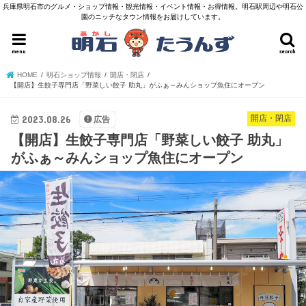
兵庫県明石市のグルメ・ショップ情報・観光情報・イベント情報・お得情報。明石駅周辺や明石公
園のニッチなタウン情報をお届けしています。
menu
search
HOME
明石ショップ情報
開店・閉店
【開店】生餃子専門店「野菜しい餃子 助丸」がふぁ～みんショップ魚住にオープン
2023.08.26
開店・閉店
広告
【開店】生餃子専門店「野菜しい餃子 助丸」
がふぁ～みんショップ魚住にオープン