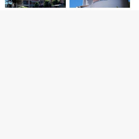
2026.8.6
2026.8.5
【開店】明石ビブレ1階に青果店
明石市立天文科学館がリニューア
「八百太商店 大久保店」が8月20
ルオープン！新プラネタリウムや
日オープン予…
特別展などの見ど…
カテゴリー
明石グルメ情報
明石焼
開店・閉店
明石の観光スポット