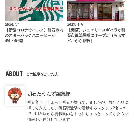
2020.4.4
2023.12.4
【新型コロナウイルス】明石市内
【開店】ジュエリースギハラが明
のスターバックスコーヒーが
石市鍛治屋町にオープン（らぽす
4/4・4/5臨…
ビルから移転）
ABOUT
この記事をかいた人
明石たうんず編集部
明石育ち。ちょっと明石を離れていましたが、数年ぶりに
帰ってきました。明石駅近隣で活動するスタッフ2名＋α
で、明石駅から徒歩圏内を中心にちょっとニッチなタウン
情報をお届けしています。