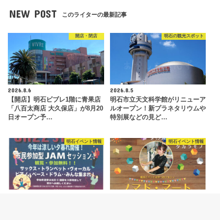
NEW POST
このライターの最新記事
開店・閉店
明石の観光スポット
2026.8.6
2026.8.5
【開店】明石ビブレ1階に青果店
明石市立天文科学館がリニューア
「八百太商店 大久保店」が8月20
ルオープン！新プラネタリウムや
日オープン予…
特別展などの見ど…
明石イベント情報
明石イベント情報
2026.8.4
2026.8.4
ジャズイベント「たこたこジャズ
ハンドメイドマルシェ「ノマド・
ストリート」あかし市民広場で
マート」が明石駅前・あかし市民