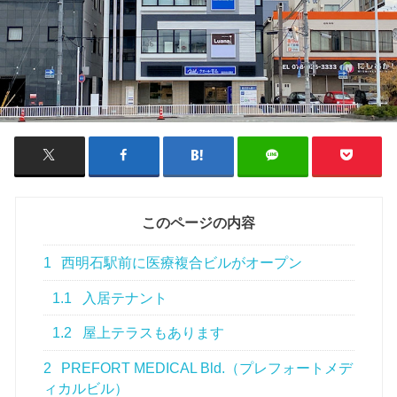
このページの内容
1
西明石駅前に医療複合ビルがオープン
1.1
入居テナント
1.2
屋上テラスもあります
2
PREFORT MEDICAL Bld.（プレフォートメデ
ィカルビル）