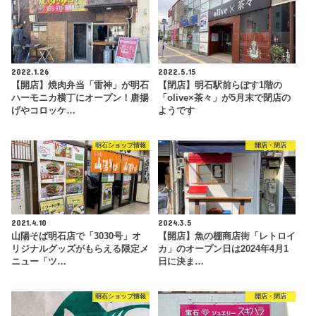
2022.1.26
2022.5.15
【開店】焼肉弁当「雷神」が明石
【閉店】明石駅前らぽす1階の
ハーモニカ横丁にオープン！唐揚
「olive×茶々」が5月末で閉店の
げやコロッケ…
ようです
明石ショップ情報
開店・閉店
2021.4.10
2024.3.5
山陽そば明石店で「3030号」オ
【開店】魚の棚商店街「レトロイ
リジナルグッズがもらえる限定メ
カ」のオープン日は2024年4月1
ニュー「ツ…
日に決ま…
明石ショップ情報
開店・閉店