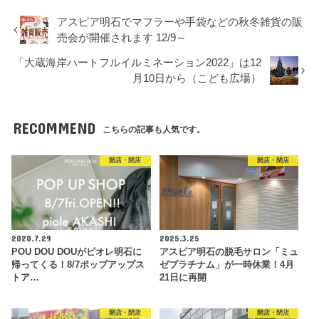
アスピア明石でマフラーや手袋などの秋冬雑貨の販
売会が開催されます 12/9～
「大蔵海岸ハートフルイルミネーション2022」は12
月10日から（こども広場）
RECOMMEND
こちらの記事も人気です。
開店・閉店
開店・閉店
2020.7.29
2025.3.25
POU DOU DOUがピオレ明石に
アスピア明石の脱毛サロン「ミュ
帰ってくる！8/7ポップアップス
ゼプラチナム」が一時休業！4月
トア…
21日に再開
開店・閉店
開店・閉店