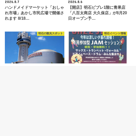
2026.8.7
2026.8.6
ハンドメイドマーケット「おしゃ
【開店】明石ビブレ1階に青果店
れ市場」あかし市民広場で開催さ
「八百太商店 大久保店」が8月20
れます 8/18…
日オープン予…
明石の観光スポット
明石イベント情報
2026.8.5
2026.8.4
明石市立天文科学館がリニューア
ジャズイベント「たこたこジャズ
ルオープン！新プラネタリウムや
ストリート」あかし市民広場で
特別展などの見ど…
8/11開催
カテゴリー