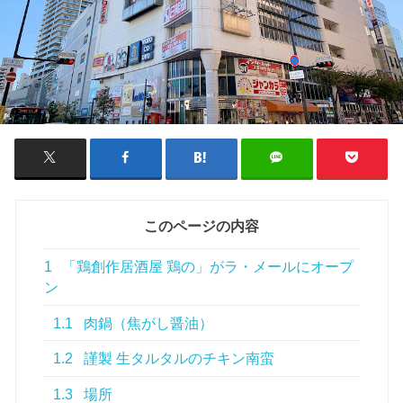
このページの内容
1
「鶏創作居酒屋 鶏の」がラ・メールにオープ
ン
1.1
肉鍋（焦がし醤油）
1.2
謹製 生タルタルのチキン南蛮
1.3
場所