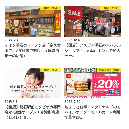
開店・閉店
開店・閉店
2022.7.2
2025.12.6
イオン明石のラーメン店「金久右
【閉店】アスピア明石のアパレル
衛門」が7月末で閉店（兵庫県内
ショップ「the dan ダン」で閉店
唯一の店舗）
セー…
開店・閉店
明石ショップ情報
2019.9.5
2022.7.20
【開店】明石駅前にタピオカ専門
ちょっとお得！マクドナルドのモ
店が2店舗オープン！台湾甜商店
バイルオーダーでJCBカード利用
（ピオレ）＆…
で最大20…