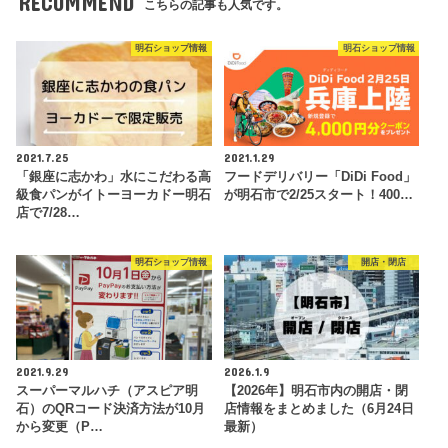
RECOMMEND
こちらの記事も人気です。
明石ショップ情報
明石ショップ情報
2021.7.25
2021.1.29
「銀座に志かわ」水にこだわる高
フードデリバリー「DiDi Food」
級食パンがイトーヨーカドー明石
が明石市で2/25スタート！400…
店で7/28…
明石ショップ情報
開店・閉店
2021.9.29
2026.1.9
スーパーマルハチ（アスピア明
【2026年】明石市内の開店・閉
石）のQRコード決済方法が10月
店情報をまとめました（6月24日
から変更（P…
最新）