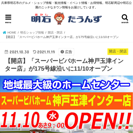
兵庫県明石市のグルメ・ショップ情報・観光情報・イベント情報・お得情報。明石駅周辺や明石公
園のニッチなタウン情報をお届けしています。
menu
search
HOME
明石ショップ情報
開店・閉店
【開店】「スーパービバホーム神戸玉津インター店」が175号線沿いに11/10オープン
2021.10.30
2021.11.19
開店・閉店
広告
【開店】「スーパービバホーム神戸玉津イン
ター店」が175号線沿いに11/10オープン