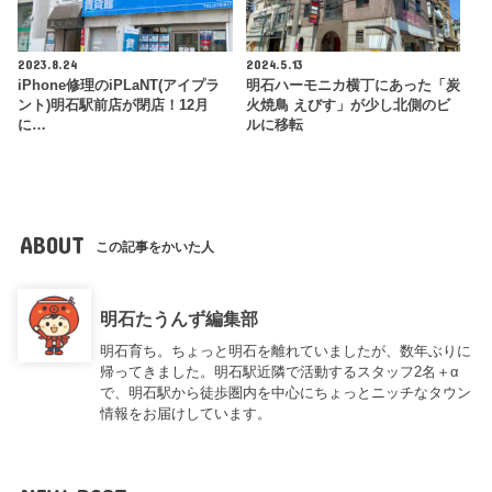
2023.8.24
2024.5.13
iPhone修理のiPLaNT(アイプラ
明石ハーモニカ横丁にあった「炭
ント)明石駅前店が閉店！12月
火焼鳥 えびす」が少し北側のビ
に…
ルに移転
ABOUT
この記事をかいた人
明石たうんず編集部
明石育ち。ちょっと明石を離れていましたが、数年ぶりに
帰ってきました。明石駅近隣で活動するスタッフ2名＋α
で、明石駅から徒歩圏内を中心にちょっとニッチなタウン
情報をお届けしています。