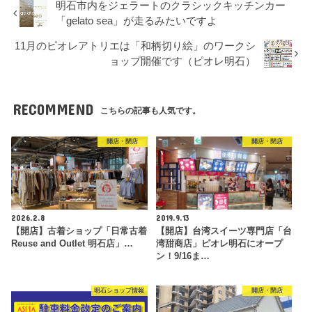
明石市内をジェラートのクラシックキッチンカー
「gelato sea」が走るみたいですよ
11月のピオレアトリエは「和柄切り絵」のワークシ
ョップ開催です（ピオレ明石）
RECOMMEND
こちらの記事も人気です。
開店・閉店
開店・閉店
2026.2.8
2019.9.13
【開店】古着ショップ「日常古着
【開店】台湾スイーツ専門店「台
Reuse and Outlet 明石店」…
湾甜商店」ピオレ明石にオープ
ン！9/16ま…
明石ショップ情報
開店・閉店