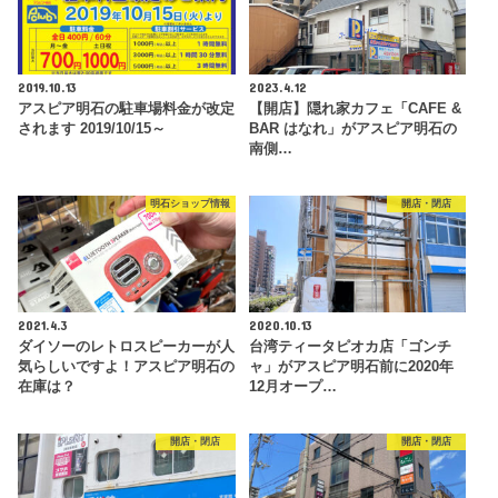
2019.10.13
2023.4.12
アスピア明石の駐車場料金が改定
【開店】隠れ家カフェ「CAFE &
されます 2019/10/15～
BAR はなれ」がアスピア明石の
南側…
明石ショップ情報
開店・閉店
2021.4.3
2020.10.13
ダイソーのレトロスピーカーが人
台湾ティータピオカ店「ゴンチ
気らしいですよ！アスピア明石の
ャ」がアスピア明石前に2020年
在庫は？
12月オープ…
開店・閉店
開店・閉店