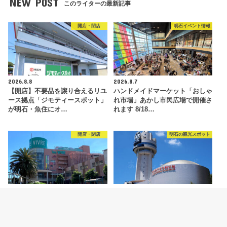
NEW POST
このライターの最新記事
開店・閉店
明石イベント情報
2026.8.8
2026.8.7
【開店】不要品を譲り合えるリユ
ハンドメイドマーケット「おしゃ
ース拠点「ジモティースポット」
れ市場」あかし市民広場で開催さ
が明石・魚住にオ…
れます 8/18…
開店・閉店
明石の観光スポット
2026.8.6
2026.8.5
【開店】明石ビブレ1階に青果店
明石市立天文科学館がリニューア
「八百太商店 大久保店」が8月20
ルオープン！新プラネタリウムや
日オープン予…
特別展などの見ど…