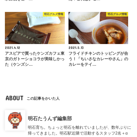
明石グルメ情報
明石グルメ情報
2021.4.12
2021.5.13
アスピアで買ったケンズカフェ東
フライドチキンのトッピングが合
京のガトーショコラが美味しかっ
う！「ちいさなカレーやさん」の
た（ケンズシ…
カレーをテイ…
ABOUT
この記事をかいた人
明石たうんず編集部
明石育ち。ちょっと明石を離れていましたが、数年ぶりに
帰ってきました。明石駅近隣で活動するスタッフ2名＋α