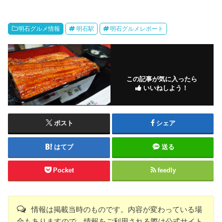
明石グルメ情報
明石駅
明石グルメレポート
この記事が気に入ったら
いいねしよう！
ポスト
シェア
はてブ
送る
Pocket
feedly
情報は掲載当時のものです。内容が変わっている場
合もありますので、情報をご利用される際は公式サイト