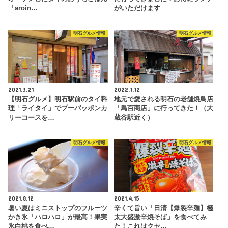
「aroin…
がいただけます
明石グルメ情報
明石グルメ情報
2021.3.21
2022.1.12
【明石グルメ】明石駅前のタイ料
地元で愛される明石の老舗焼鳥店
理「ライタイ」でプーパッポンカ
「鳥百商店」に行ってきた！（大
リーコースを…
蔵谷駅近く）
明石グルメ情報
明石グルメ情報
2021.8.12
2021.4.15
暑い夏はミニストップのフルーツ
辛くて旨い「日清【爆裂辛麺】極
かき氷「ハロハロ」が最高！果実
太大盛激辛焼そば」を食べてみ
氷白桃を食べ…
た！これはクセ…