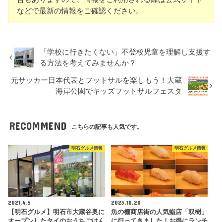
などで最新の情報をご確認ください。
「学校に行きたくない」不登校児童を理解し支援す
る方法を考えてみませんか？
元サッカー日本代表とフットサルを楽しもう！大蔵
海岸公園でキッズフットサルフェスタ
RECOMMEND
こちらの記事も人気です。
明石グルメ情報
明石グルメ情報
2021.4.5
2023.10.20
【明石グルメ】明石市大蔵谷奥に
魚の棚商店街の人気鮨店「双樹」
オープンしたタイのおうちごはん
に行ってきました！お得にランチ