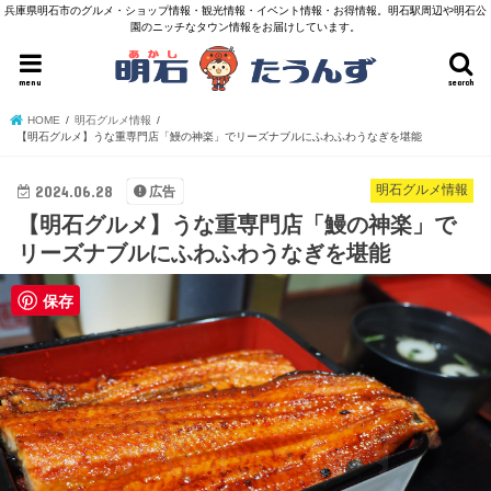
兵庫県明石市のグルメ・ショップ情報・観光情報・イベント情報・お得情報。明石駅周辺や明石公
園のニッチなタウン情報をお届けしています。
menu
search
HOME
明石グルメ情報
【明石グルメ】うな重専門店「鰻の神楽」でリーズナブルにふわふわうなぎを堪能
2024.06.28
明石グルメ情報
広告
【明石グルメ】うな重専門店「鰻の神楽」で
リーズナブルにふわふわうなぎを堪能
保存