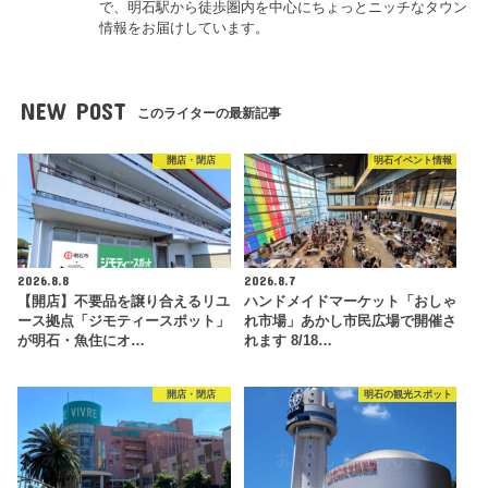
で、明石駅から徒歩圏内を中心にちょっとニッチなタウン
情報をお届けしています。
NEW POST
このライターの最新記事
開店・閉店
明石イベント情報
2026.8.8
2026.8.7
【開店】不要品を譲り合えるリユ
ハンドメイドマーケット「おしゃ
ース拠点「ジモティースポット」
れ市場」あかし市民広場で開催さ
が明石・魚住にオ…
れます 8/18…
開店・閉店
明石の観光スポット