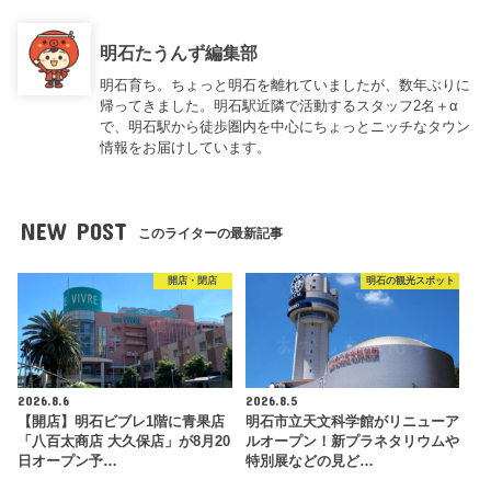
明石たうんず編集部
明石育ち。ちょっと明石を離れていましたが、数年ぶりに
帰ってきました。明石駅近隣で活動するスタッフ2名＋α
で、明石駅から徒歩圏内を中心にちょっとニッチなタウン
情報をお届けしています。
NEW POST
このライターの最新記事
開店・閉店
明石の観光スポット
2026.8.6
2026.8.5
【開店】明石ビブレ1階に青果店
明石市立天文科学館がリニューア
「八百太商店 大久保店」が8月20
ルオープン！新プラネタリウムや
日オープン予…
特別展などの見ど…