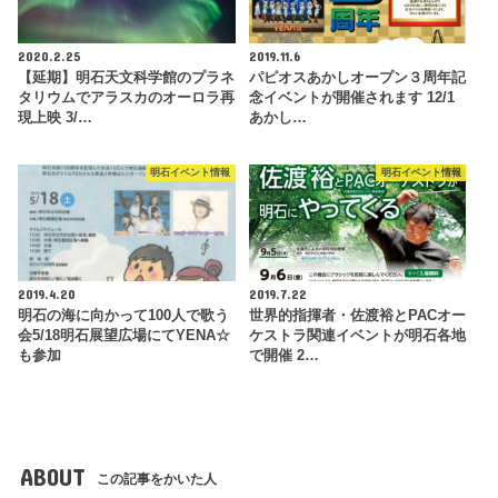
2020.2.25
2019.11.6
【延期】明石天文科学館のプラネ
パピオスあかしオープン３周年記
タリウムでアラスカのオーロラ再
念イベントが開催されます 12/1
現上映 3/…
あかし…
明石イベント情報
明石イベント情報
2019.4.20
2019.7.22
明石の海に向かって100人で歌う
世界的指揮者・佐渡裕とPACオー
会5/18明石展望広場にてYENA☆
ケストラ関連イベントが明石各地
も参加
で開催 2…
ABOUT
この記事をかいた人