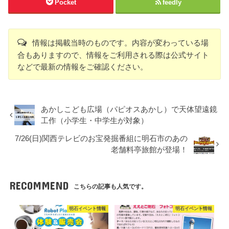
Pocket
feedly
情報は掲載当時のものです。内容が変わっている場
合もありますので、情報をご利用される際は公式サイト
などで最新の情報をご確認ください。
あかしこども広場（パピオスあかし）で天体望遠鏡
工作（小学生・中学生が対象）
7/26(日)関西テレビのお宝発掘番組に明石市のあの
老舗料亭旅館が登場！
RECOMMEND
こちらの記事も人気です。
明石イベント情報
明石イベント情報