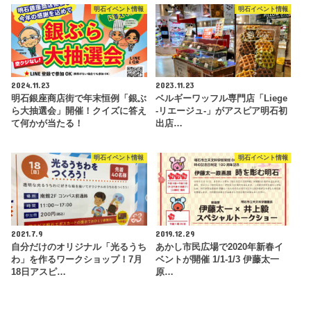
明石イベント情報
明石イベント情報
2024.11.23
2023.11.23
明石銀座商店街で年末恒例「銀ぶ
ベルギーワッフル専門店「Liege
ら大抽選会」開催！クイズに答え
-リエージュ-」がアスピア明石初
て何かが当たる！
出店…
明石イベント情報
明石イベント情報
2021.7.9
2019.12.29
自分だけのオリジナル「光るうち
あかし市民広場で2020年新春イ
わ」を作るワークショップ！7月
ベントが開催 1/1-1/3 伊藤太一
18日アスピ…
原…