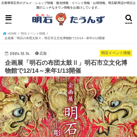
兵庫県明石市のグルメ・ショップ情報・観光情報・イベント情報・お得情報。明石駅周辺や明石公
園のニッチなタウン情報をお届けしています。
menu
search
HOME
明石イベント情報
企画展「明石の布団太鼓Ⅱ」明石市立文化博物館で12/14～来年1/13開催
2024.12.14
明石イベント情報
広告
企画展「明石の布団太鼓Ⅱ」明石市立文化博
物館で12/14～来年1/13開催