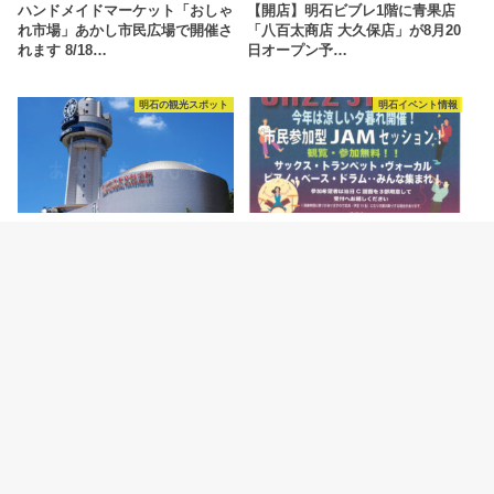
ハンドメイドマーケット「おしゃ
【開店】明石ビブレ1階に青果店
れ市場」あかし市民広場で開催さ
「八百太商店 大久保店」が8月20
れます 8/18…
日オープン予…
明石の観光スポット
明石イベント情報
2026.8.5
2026.8.4
明石市立天文科学館がリニューア
ジャズイベント「たこたこジャズ
ルオープン！新プラネタリウムや
ストリート」あかし市民広場で
特別展などの見ど…
8/11開催
カテゴリー
明石焼