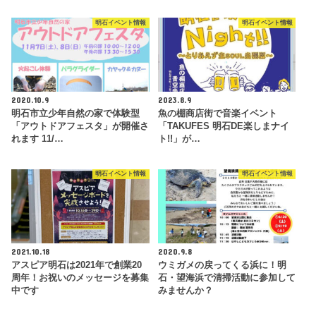
明石イベント情報
明石イベント情報
2020.10.9
2023.8.9
明石市立少年自然の家で体験型
魚の棚商店街で音楽イベント
「アウトドアフェスタ」が開催さ
「TAKUFES 明石DE楽しまナイ
れます 11/…
ト!!」が…
明石イベント情報
明石イベント情報
2021.10.18
2020.9.8
アスピア明石は2021年で創業20
ウミガメの戻ってくる浜に！明
周年！お祝いのメッセージを募集
石・望海浜で清掃活動に参加して
中です
みませんか？