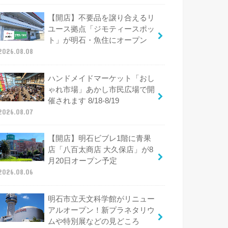
【開店】不要品を譲り合えるリ
ユース拠点「ジモティースポッ
ト」が明石・魚住にオープン
2026.08.08
ハンドメイドマーケット「おし
ゃれ市場」あかし市民広場で開
催されます 8/18-8/19
2026.08.07
【開店】明石ビブレ1階に青果
店「八百太商店 大久保店」が8
月20日オープン予定
2026.08.06
明石市立天文科学館がリニュー
アルオープン！新プラネタリウ
ムや特別展などの見どころ