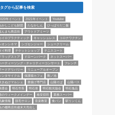
タグから記事を検索
2020年イベント
2021年イベント
Youtube
あかしこども財団
たなかしん
ひっぱりだこ飯
ほんまち商店街
アウトドアミーツ
カイロプラクティック
キャッシュレス
コロナワクチン
シオンシネマ
シゴセンジャー
シュークリーム
タイ料理
チケットショップ
テニスコート
ドラッグストア
ドローンパーク
ネットスーパー
ハーティーソング・チャリティーコンサート
フレンチ
フードデリバリー
リニューアルオープン
レンタサイクル
保護猫カフェ
剛ノ池
吹きぬけマルシェ
唐揚げ専門店
山陽そば
山陽バス
抽選会
明石市長
明石港
明石観光協会
明石逸品
時のウィークメインデー
格安切符
業務スーパー
気象情報
脱毛サロン
音楽教室
食パン
駅リンくん
魚の棚商店街歳末大売出し