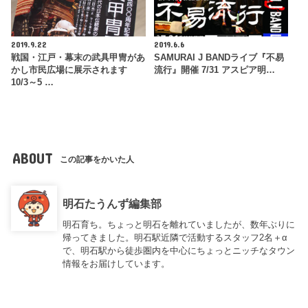
2019.9.22
2019.6.6
戦国・江戸・幕末の武具甲冑があ
SAMURAI J BANDライブ『不易
かし市民広場に展示されます
流行』開催 7/31 アスピア明…
10/3～5 …
ABOUT
この記事をかいた人
明石たうんず編集部
明石育ち。ちょっと明石を離れていましたが、数年ぶりに
帰ってきました。明石駅近隣で活動するスタッフ2名＋α
で、明石駅から徒歩圏内を中心にちょっとニッチなタウン
情報をお届けしています。