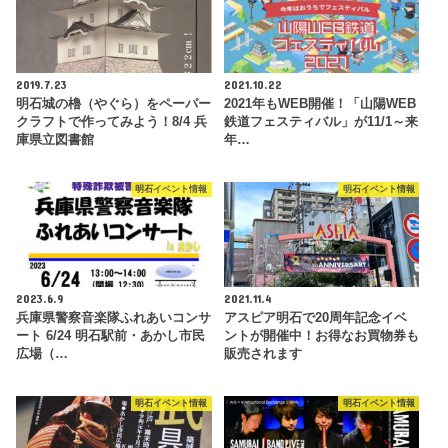
2019.7.23
2021.10.22
明石城の櫓（やぐら）をペーパー
2021年もWEB開催！「山陽WEB
クラフトで作ってみよう！8/4 兵
鉄道フェスティバル」が11/1～来
庫県立図書館
年…
明石イベント情報
明石イベント情報
2023.6.9
2021.11.4
兵庫県警察音楽隊ふれあいコンサ
アスピア明石で20周年記念イベ
ート 6/24 明石駅前・あかし市民
ントが開催中！お得なお買物券も
広場（…
販売されます
明石イベント情報
明石イベント情報