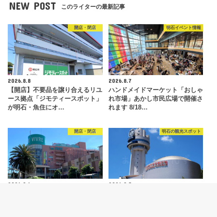
NEW POST
このライターの最新記事
開店・閉店
明石イベント情報
2026.8.8
2026.8.7
【開店】不要品を譲り合えるリユ
ハンドメイドマーケット「おしゃ
ース拠点「ジモティースポット」
れ市場」あかし市民広場で開催さ
が明石・魚住にオ…
れます 8/18…
開店・閉店
明石の観光スポット
2026.8.6
2026.8.5
【開店】明石ビブレ1階に青果店
明石市立天文科学館がリニューア
「八百太商店 大久保店」が8月20
ルオープン！新プラネタリウムや
日オープン予…
特別展などの見ど…