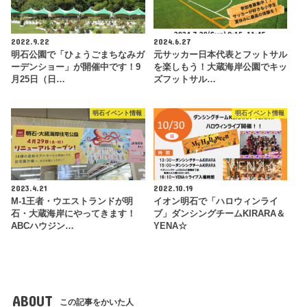
2022.9.22
2024.6.27
明石公園で「ひょうごまちなみガ
元サッカー日本代表とフットサル
ーデンショー」が開催中です！9
を楽しもう！大蔵海岸公園でキッ
月25日（日…
ズフットサル…
明石イベント情報
明石イベント情報
2023.4.21
2022.10.19
M-1王者・ウエストランドが明
イオン明石で「ハロウィンライ
石・大蔵海岸にやってきます！
ブ」ダンシングチームKIRARA＆
ABCハウジン…
YENA☆
ABOUT
この記事をかいた人