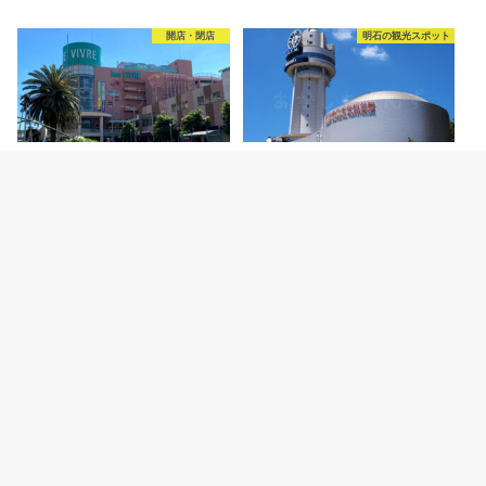
開店・閉店
明石の観光スポット
2026.8.6
2026.8.5
【開店】明石ビブレ1階に青果店
明石市立天文科学館がリニューア
「八百太商店 大久保店」が8月20
ルオープン！新プラネタリウムや
日オープン予…
特別展などの見ど…
カテゴリー
明石グルメ情報
明石焼