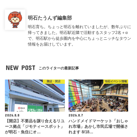
明石たうんず編集部
明石育ち。ちょっと明石を離れていましたが、数年ぶりに
帰ってきました。明石駅近隣で活動するスタッフ2名＋α
で、明石駅から徒歩圏内を中心にちょっとニッチなタウン
情報をお届けしています。
NEW POST
このライターの最新記事
開店・閉店
明石イベント情報
2026.8.8
2026.8.7
【開店】不要品を譲り合えるリユ
ハンドメイドマーケット「おしゃ
ース拠点「ジモティースポット」
れ市場」あかし市民広場で開催さ
が明石・魚住にオ…
れます 8/18…