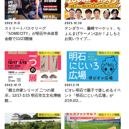
2022.11.13
2025.12.30
ストリートバスケリーグ
テンダラー、藤崎マーケット、ち
「SOMECITY」が明石中央体育
ょんまげラーメンほか！よしもと
会館で11/23開催
お笑いライブ…
明石イベント情報
明石イベント情報
2022.12.17
2021.2.19
「郷土作家シリーズ 二つの展
ピオレ明石で親子で楽しめるイベ
示」12/17-1/15 明石市立文化博物
ント「明石にじいろ広場」が
館…
2/19-2/2…
明石イベント情報
明石イベント情報