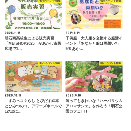
明石イベント情報
明石イベント情報
2025.11.13
2019.8.19
明石商高校生による販売実習
子供服・大人服を交換する服活イ
「MEISHOP2025」があかし市民
ベント「あなたと服は両想い?」
広場で1…
9/8 あか…
明石イベント情報
明石イベント情報
2020.10.19
2020.9.10
「すみっコぐらし とびだす絵本
飾ってもきれいな「ハーバリウム
とひみつのコ」アワーズホールで
アロマサシェ」を作ろう！明石公
12/12に…
園カフェTTT