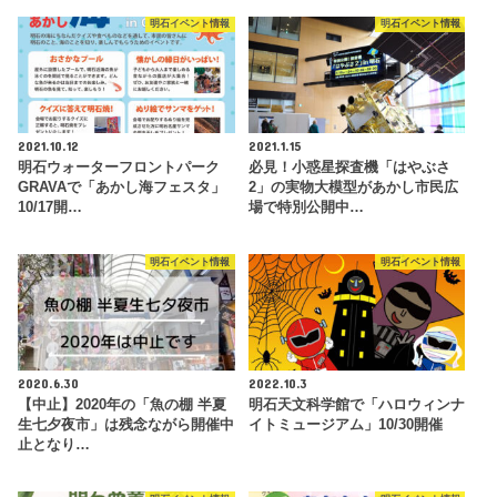
明石イベント情報
明石イベント情報
2021.10.12
2021.1.15
明石ウォーターフロントパーク
必見！小惑星探査機「はやぶさ
GRAVAで「あかし海フェスタ」
2」の実物大模型があかし市民広
10/17開…
場で特別公開中…
明石イベント情報
明石イベント情報
2020.6.30
2022.10.3
【中止】2020年の「魚の棚 半夏
明石天文科学館で「ハロウィンナ
生七夕夜市」は残念ながら開催中
イトミュージアム」10/30開催
止となり…