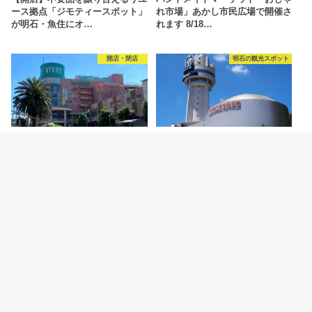
ース拠点「ジモティースポット」
れ市場」あかし市民広場で開催さ
が明石・魚住にオ…
れます 8/18…
開店・閉店
明石の観光スポット
2026.8.6
2026.8.5
【開店】明石ビブレ1階に青果店
明石市立天文科学館がリニューア
「八百太商店 大久保店」が8月20
ルオープン！新プラネタリウムや
日オープン予…
特別展などの見ど…
カテゴリー
明石グルメ情報